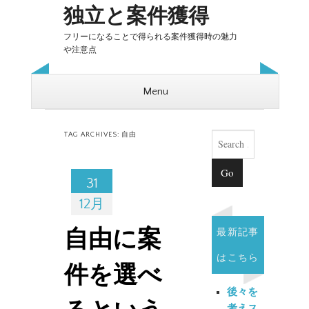
独立と案件獲得
フリーになることで得られる案件獲得時の魅力
や注意点
Menu
Skip to content
Search
TAG ARCHIVES:
自由
31
12月
最新記事
自由に案
はこちら
件を選べ
後々を
考えス