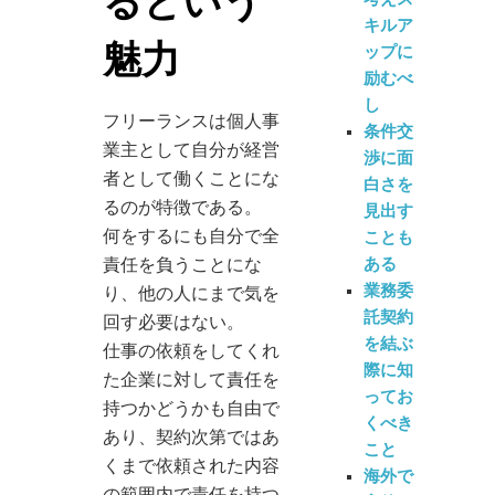
るという
キルア
魅力
ップに
励むべ
し
フリーランスは個人事
条件交
業主として自分が経営
渉に面
者として働くことにな
白さを
るのが特徴である。
見出す
何をするにも自分で全
ことも
ある
責任を負うことにな
業務委
り、他の人にまで気を
託契約
回す必要はない。
を結ぶ
仕事の依頼をしてくれ
際に知
た企業に対して責任を
ってお
持つかどうかも自由で
くべき
あり、契約次第ではあ
こと
くまで依頼された内容
海外で